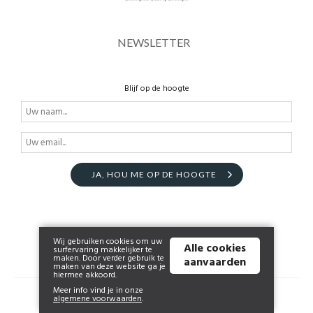
NEWSLETTER
Blijf op de hoogte
JA, HOU ME OP DE HOOGTE
Wij gebruiken cookies om uw
Alle cookies
surfervaring makkelijker te
maken. Door verder gebruik te
aanvaarden
maken van deze website ga je
hiermee akkoord.
Meer info vind je in onze
© 2026 www.anna1909.be | Powered by
Tilroy
.
algemene voorwaarden
.