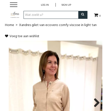
LOG IN
SIGN UP
0
Home
>
Xandres gilet van ecovero comfy viscose in light tan
Home
Voeg toe aan wishlist
Kleding
Schoenen
Accessoires
Merken
Outlet
Wie is Anna 1909
Next