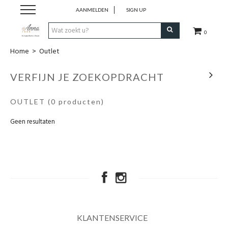
AANMELDEN
SIGN UP
0
Home
>
Outlet
Home
VERFIJN JE ZOEKOPDRACHT
Kleding
OUTLET
(0 producten)
Schoenen
Geen resultaten
Accessoires
Merken
Outlet
KLANTENSERVICE
Wie is Anna 1909