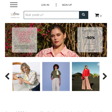
LOG IN
SIGN UP
0
Home
Kleding
Schoenen
Accessoires
Merken
Previous
Next
Outlet
Wie is Anna 1909