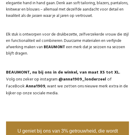
elegantie hand in hand gaan. Denk aan soft tailoring, blazers, pantalons,
knitwear en blouses – allemaal met dezelfde aandacht voor detail en
kwaliteit als de jassen waar je al jaren op vertrouwt.
Elk stuk is ontworpen voor de drukbezette, zelfverzekerde vrouw die stijl
en functionaliteit wil combineren. Duurzame materialen en verfijnde
afwerking maken van
BEAUMONT
een merk dat je seizoen na seizoen
blijft dragen.
BEAUMONT, nu bij ons in de winkel, van maat XS tot XL.
Volg ons zeker op instagram
@anna1909_londerzeel
of
FaceBook
Anna1909
, want we zetten ons nieuwe merk extra in de
kijker op onze sociale media.
U geniet bij ons van 3% getrouwheid, die wordt