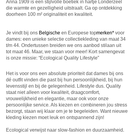
Anna 1909 is een stijlvolle boetiek in hartje Londerzeel
die warmte en gezelligheid uitstraalt. Ga op ontdekking
Cadeaubon
doorheen 100 m² originaliteit en kwaliteit.
Soirée Ladies Night
Je vindt bij ons
Belgische
en Europese top
merken*
voor
dames: een unieke selectie collectiekleding van maat 34
t/m 44. Ondertussen breiden we ons aanbod stilaan uit
Afspraak Shoppen
tot maat 46
. Maar, we staan voor meer! Kort samengevat
is onze missie: “Ecological Quality Lifestyle”
Het is voor ons een absolute prioriteit dat dames bij ons
dé outfit vinden die past bij hun persoonlijkheid, bij hun
levensstijl en bij de gelegenheid. Lifestyle dus. Quality
staat niet alleen voor kwaliteit, draagcomfort,
vrouwelijkheid en elegantie, maar ook voor onze
persoonlijke service. Als kiezen en combineren jou stress
bezorgt, staan wij klaar om je te begeleiden. Want nieuwe
kleding kiezen moet leuk en ontspannend zijn!
Ecological verwijst naar slow-fashion en duurzaamheid.