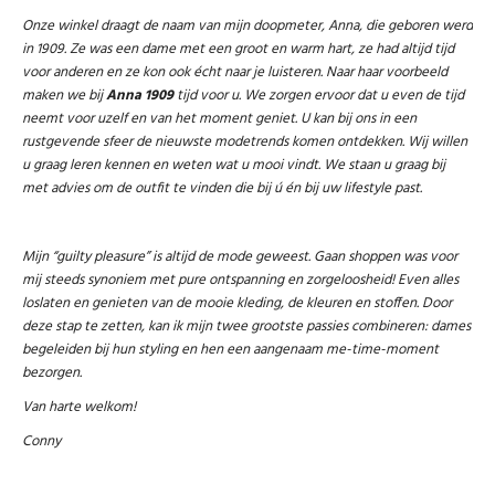
Onze winkel draagt de naam van mijn doopmeter, Anna, die geboren werd
in 1909. Ze was een dame met een groot en warm hart, ze had altijd tijd
voor anderen en ze kon ook écht naar je luisteren. Naar haar voorbeeld
maken we bij
Anna 1909
tijd voor u. We zorgen ervoor dat u even de tijd
neemt voor uzelf en van het moment geniet. U kan bij ons in een
rustgevende sfeer de nieuwste modetrends komen ontdekken. Wij willen
u graag leren kennen en weten wat u mooi vindt. We staan u graag bij
met advies om de outfit te vinden die bij ú én bij uw lifestyle past.
Mijn “guilty pleasure” is altijd de mode geweest. Gaan shoppen was voor
mij steeds synoniem met pure ontspanning en zorgeloosheid! Even alles
loslaten en genieten van de mooie kleding, de kleuren en stoffen. Door
deze stap te zetten
, kan ik mijn twee grootste passies combineren: dames
begeleiden bij hun styling en hen een aangenaam me-time-moment
bezorgen.
Van harte welkom!
Conny