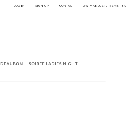
LOG IN
SIGN UP
CONTACT
UW MANDJE:
0
ITEMS | €
0
ADEAUBON
SOIRÉE LADIES NIGHT